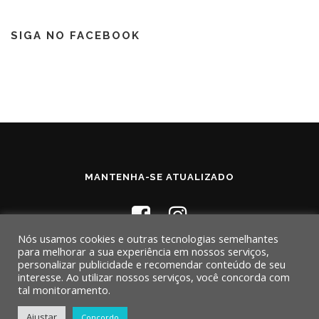
SIGA NO FACEBOOK
MANTENHA-SE ATUALIZADO
Nós usamos cookies e outras tecnologias semelhantes
para melhorar a sua experiência em nossos serviços,
personalizar publicidade e recomendar conteúdo de seu
interesse. Ao utilizar nossos serviços, você concorda com
tal monitoramento.
Copyright © 2026 Webframe
–
Tema
por FameThemes
Ajustar
Concordo