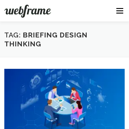
Pular
para
Menu
o
conteúdo
FERRAMENTAS
ARTIGOS
SOBRE
CONTATO
TAG:
BRIEFING DESIGN
THINKING