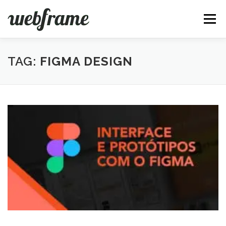
Pular
para
Menu
o
conteúdo
FERRAMENTAS
ARTIGOS
SOBRE
CONTATO
TAG:
FIGMA DESIGN