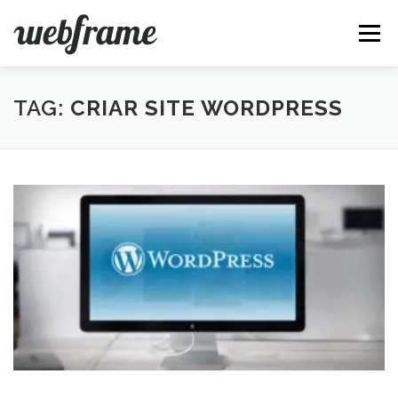
Pular
para
Menu
o
conteúdo
FERRAMENTAS
ARTIGOS
SOBRE
CONTATO
TAG:
CRIAR SITE WORDPRESS