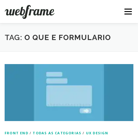
Pular
para
Menu
o
conteúdo
FERRAMENTAS
ARTIGOS
SOBRE
CONTATO
TAG:
O QUE E FORMULARIO
FRONT END
/
TODAS AS CATEGORIAS
/
UX DESIGN