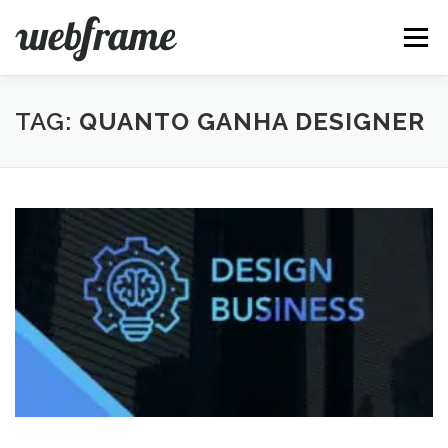
Pular
para
Menu
o
conteúdo
FERRAMENTAS
ARTIGOS
SOBRE
CONTATO
TAG:
QUANTO GANHA DESIGNER