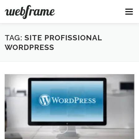
Pular
para
Menu
o
conteúdo
FERRAMENTAS
ARTIGOS
SOBRE
CONTATO
TAG:
SITE PROFISSIONAL
WORDPRESS