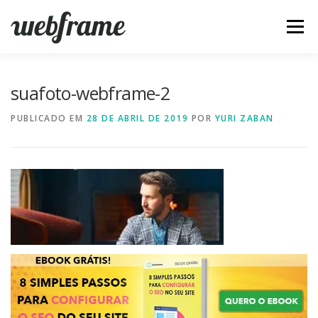
Pular
para
Menu
o
conteúdo
FERRAMENTAS
ARTIGOS
SOBRE
CONTATO
suafoto-webframe-2
PUBLICADO EM
28 DE ABRIL DE 2019
POR
YURI ZABAN