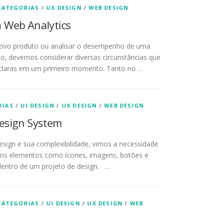
CATEGORIAS
/
UX DESIGN
/
WEB DESIGN
 Web Analytics
ovo produto ou analisar o desempenho de uma
, devemos considerar diversas circunstâncias que
claras em um primeiro momento. Tanto no …
RIAS
/
UI DESIGN
/
UX DESIGN
/
WEB DESIGN
esign System
sign e sua complexibilidade, vimos a necessidade
rsos elementos como ícones, imagens, botões e
entro de um projeto de design. …
CATEGORIAS
/
UI DESIGN
/
UX DESIGN
/
WEB