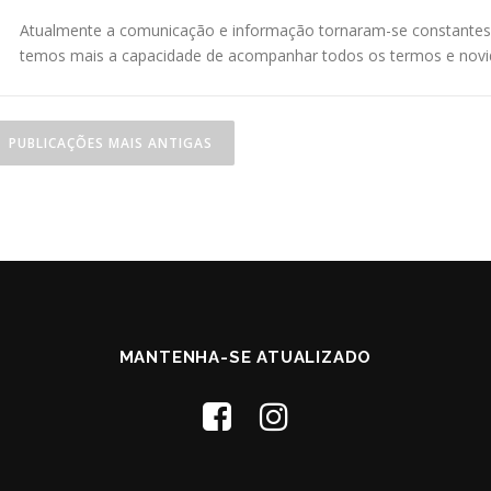
Atualmente a comunicação e informação tornaram-se constantes
temos mais a capacidade de acompanhar todos os termos e novi
N
PUBLICAÇÕES MAIS ANTIGAS
a
v
e
g
a
ç
MANTENHA-SE ATUALIZADO
ã
o
p