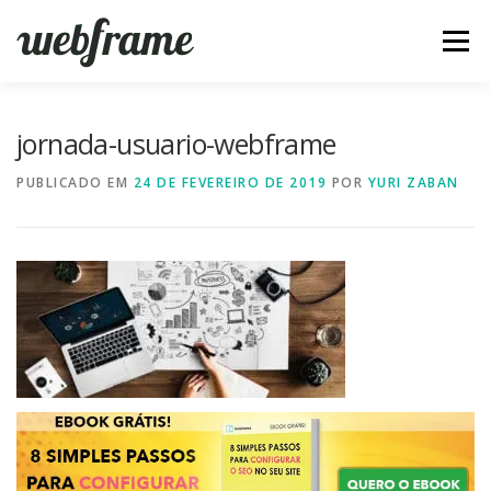
Pular
para
Menu
o
conteúdo
FERRAMENTAS
ARTIGOS
SOBRE
CONTATO
jornada-usuario-webframe
PUBLICADO EM
24 DE FEVEREIRO DE 2019
POR
YURI ZABAN