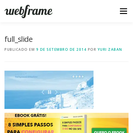
Pular
para
Menu
o
conteúdo
FERRAMENTAS
ARTIGOS
SOBRE
CONTATO
full_slide
PUBLICADO EM
9 DE SETEMBRO DE 2014
POR
YURI ZABAN