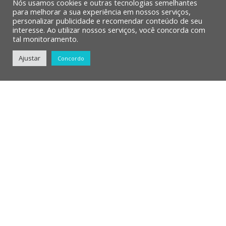
Nós usamos cookies e outras tecnologias semelhantes
para melhorar a sua experiência em nossos serviços,
personalizar publicidade e recomendar conteúdo de seu
Como Adicionar um Slider...
interesse. Ao utilizar nossos serviços, você concorda com
tal monitoramento.
Ajustar
Concordo
Skeumorfismo x Flat Desig...
ÚLTIMOS POSTS
Aplicando as Métricas Piratas
Conceitos em Web Analytics
O Poder do Design System
Aprendendo Mais Sobre UI e UX Design