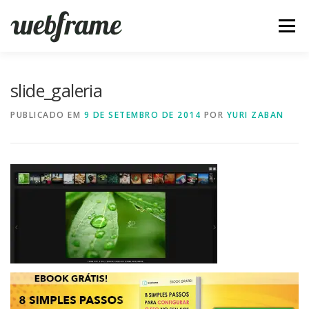
Pular
para
Menu
o
conteúdo
FERRAMENTAS
ARTIGOS
SOBRE
CONTATO
slide_galeria
PUBLICADO EM
9 DE SETEMBRO DE 2014
POR
YURI ZABAN