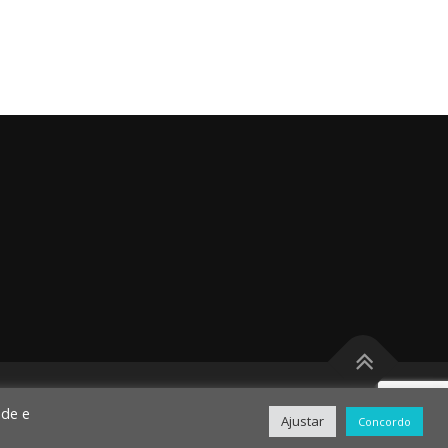
ade e
Ajustar
Concordo