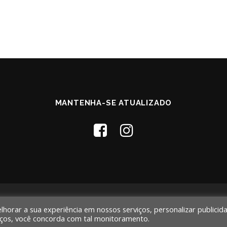
MANTENHA-SE ATUALIZADO
Copyright © 2026 Webframe
–
Tema
por FameThemes
orar a sua experiência em nossos serviços, personalizar publicid
viços, você concorda com tal monitoramento.