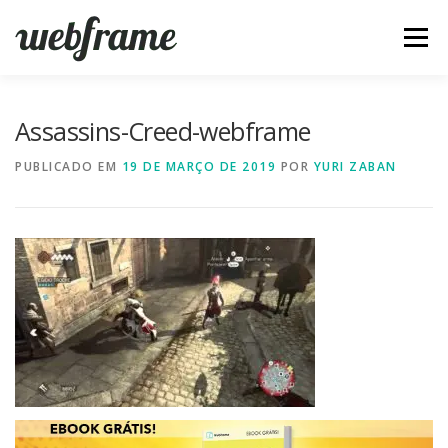
Pular
para
Menu
o
conteúdo
FERRAMENTAS
ARTIGOS
SOBRE
CONTATO
Assassins-Creed-webframe
PUBLICADO EM
19 DE MARÇO DE 2019
POR
YURI ZABAN