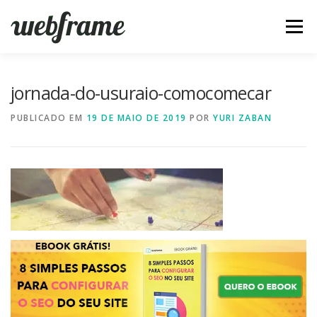
Pular
para
Menu
o
conteúdo
FERRAMENTAS
ARTIGOS
SOBRE
CONTATO
jornada-do-usuraio-comocomecar
PUBLICADO EM
19 DE MAIO DE 2019
POR
YURI ZABAN