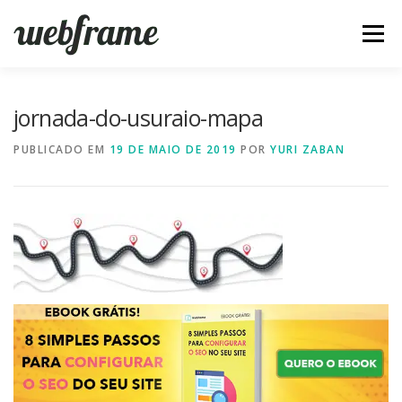
Pular
para
Menu
o
conteúdo
FERRAMENTAS
ARTIGOS
SOBRE
CONTATO
jornada-do-usuraio-mapa
PUBLICADO EM
19 DE MAIO DE 2019
POR
YURI ZABAN