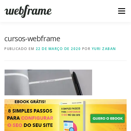
Pular
para
Menu
o
conteúdo
FERRAMENTAS
ARTIGOS
SOBRE
CONTATO
cursos-webframe
PUBLICADO EM
22 DE MARÇO DE 2020
POR
YURI ZABAN