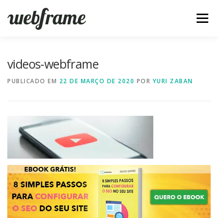
Pular
para
Menu
o
conteúdo
FERRAMENTAS
ARTIGOS
SOBRE
CONTATO
videos-webframe
PUBLICADO EM
22 DE MARÇO DE 2020
POR
YURI ZABAN