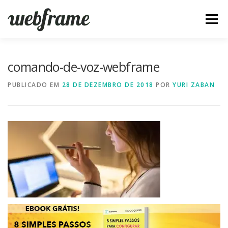
Pular
para
Menu
o
conteúdo
FERRAMENTAS
ARTIGOS
SOBRE
CONTATO
comando-de-voz-webframe
PUBLICADO EM
28 DE DEZEMBRO DE 2018
POR
YURI ZABAN