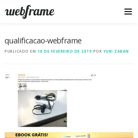
Pular
para
Menu
o
conteúdo
FERRAMENTAS
ARTIGOS
SOBRE
CONTATO
qualificacao-webframe
PUBLICADO EM
10 DE FEVEREIRO DE 2019
POR
YURI ZABAN