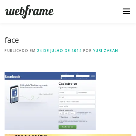
Pular
para
Menu
o
conteúdo
FERRAMENTAS
ARTIGOS
SOBRE
CONTATO
face
PUBLICADO EM
24 DE JULHO DE 2014
POR
YURI ZABAN