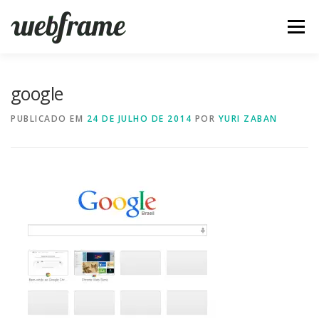
Pular
para
Menu
o
conteúdo
FERRAMENTAS
ARTIGOS
SOBRE
CONTATO
google
PUBLICADO EM
24 DE JULHO DE 2014
POR
YURI ZABAN