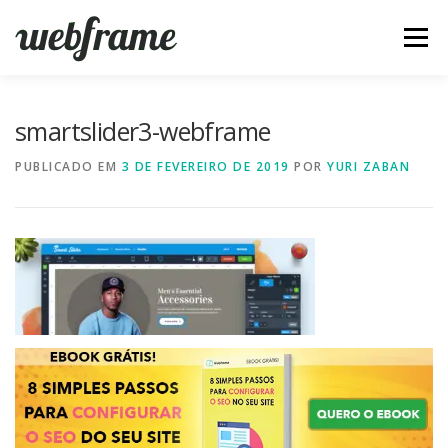
Pular
para
Menu
o
conteúdo
FERRAMENTAS
ARTIGOS
SOBRE
CONTATO
smartslider3-webframe
PUBLICADO EM
3 DE FEVEREIRO DE 2019
POR
YURI ZABAN