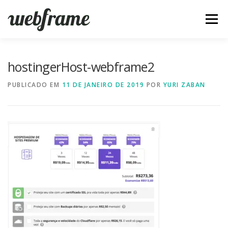
Pular
para
Menu
o
conteúdo
FERRAMENTAS
ARTIGOS
SOBRE
CONTATO
hostingerHost-webframe2
PUBLICADO EM
11 DE JANEIRO DE 2019
POR
YURI ZABAN