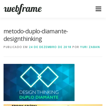
Pular
para
Menu
o
conteúdo
FERRAMENTAS
ARTIGOS
SOBRE
CONTATO
metodo-duplo-diamante-
designthinking
PUBLICADO EM
24 DE DEZEMBRO DE 2018
POR
YURI ZABAN