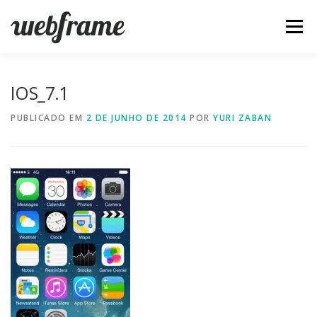
Pular
para
Menu
o
conteúdo
FERRAMENTAS
ARTIGOS
SOBRE
CONTATO
IOS_7.1
PUBLICADO EM
2 DE JUNHO DE 2014
POR
YURI ZABAN