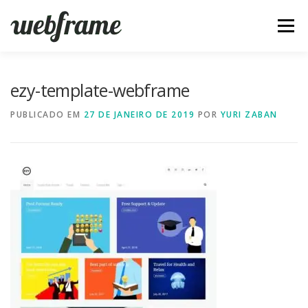
Pular
para
Menu
o
conteúdo
FERRAMENTAS
ARTIGOS
SOBRE
CONTATO
ezy-template-webframe
PUBLICADO EM
27 DE JANEIRO DE 2019
POR
YURI ZABAN