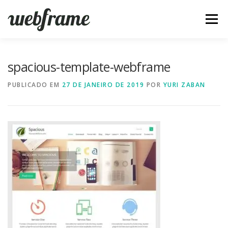
Pular
para
Menu
o
conteúdo
FERRAMENTAS
ARTIGOS
SOBRE
CONTATO
spacious-template-webframe
PUBLICADO EM
27 DE JANEIRO DE 2019
POR
YURI ZABAN