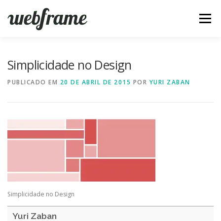
Pular
para
Menu
o
conteúdo
FERRAMENTAS
ARTIGOS
SOBRE
CONTATO
Simplicidade no Design
PUBLICADO EM
20 DE ABRIL DE 2015
POR
YURI ZABAN
Simplicidade no Design
Yuri Zaban