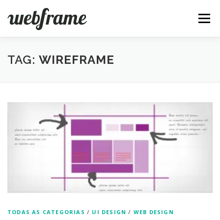
Pular
para
Menu
o
conteúdo
FERRAMENTAS
ARTIGOS
SOBRE
CONTATO
TAG:
WIREFRAME
TODAS AS CATEGORIAS
/
UI DESIGN
/
WEB DESIGN