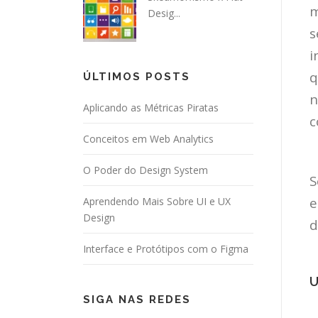
m
Desig...
s
i
q
ÚLTIMOS POSTS
n
Aplicando as Métricas Piratas
c
Conceitos em Web Analytics
O Poder do Design System
S
e
Aprendendo Mais Sobre UI e UX
Design
d
Interface e Protótipos com o Figma
U
SIGA NAS REDES