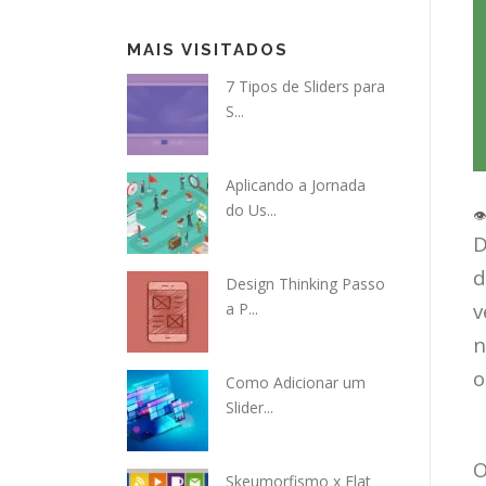
MAIS VISITADOS
7 Tipos de Sliders para
S...
Aplicando a Jornada
do Us...
D
d
Design Thinking Passo
v
a P...
n
o
Como Adicionar um
Slider...
O
Skeumorfismo x Flat