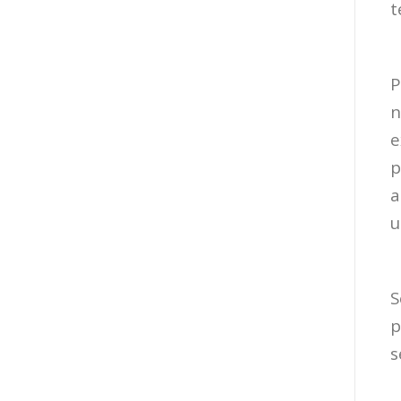
t
P
n
e
p
a
u
S
p
s