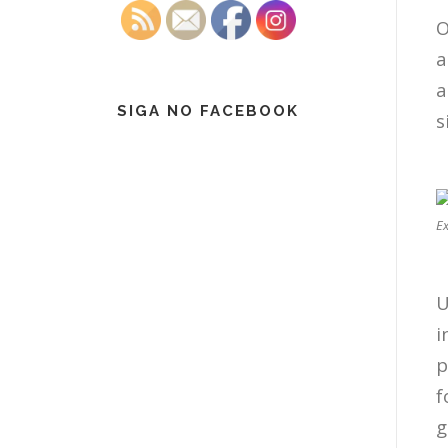
O
a
a
SIGA NO FACEBOOK
s
Ex
U
i
p
f
g