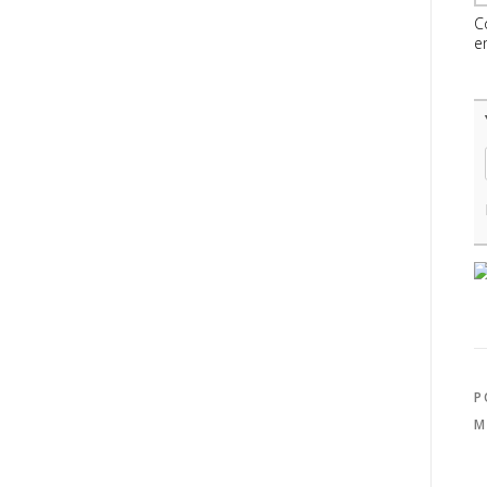
C
e
P
M