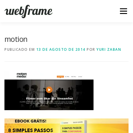
Pular
para
Menu
o
conteúdo
FERRAMENTAS
ARTIGOS
SOBRE
CONTATO
motion
PUBLICADO EM
13 DE AGOSTO DE 2014
POR
YURI ZABAN