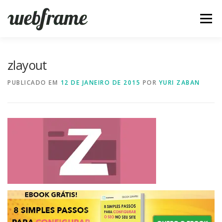
Pular
para
Menu
o
conteúdo
FERRAMENTAS
ARTIGOS
SOBRE
CONTATO
zlayout
PUBLICADO EM
12 DE JANEIRO DE 2015
POR
YURI ZABAN